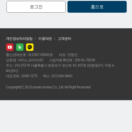
로그인
홈으로
개인정보처리방침
이용약관
고객센터
통신판매번호 : 제 2007-05882호
대표 : 전명진
상호명 : 아마노코리아(주)
사업자등록번호 : 105-81-78229
주소 : (우) 07270 서울특별시 영등포구 양산로 43, 407호 (양평동3가, 우림 e-
biz센터)
대표전화 : 1899-7275
팩스 : 02-2164-9400
Copyright(C) 2023 amano korea Co., Ltd. All Right Reserved