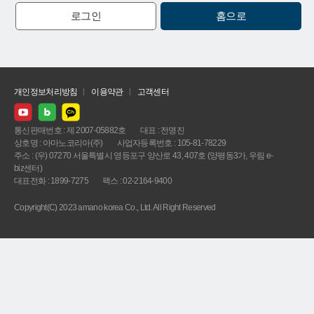
로그인
홈으로
개인정보처리방침
이용약관
고객센터
통신판매번호 : 제 2007-05882호
대표 : 전명진
상호명 : 아마노코리아(주)
사업자등록번호 : 105-81-78229
주소 : (우) 07270 서울특별시 영등포구 양산로 43, 407호 (양평동3가, 우림 e-
biz센터)
대표전화 : 1899-7275
팩스 : 02-2164-9400
Copyright(C) 2023 amano korea Co., Ltd. All Right Reserved