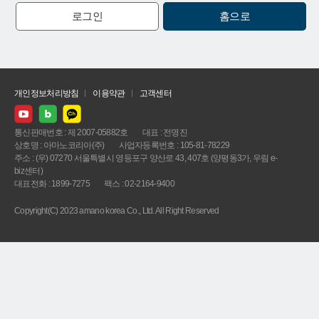
로그인
홈으로
개인정보처리방침
이용약관
고객센터
통신판매번호 : 제 2007-05882호
대표 : 전명진
상호명 : 아마노코리아(주)
사업자등록번호 : 105-81-78229
주소 : (우) 07270 서울특별시 영등포구 양산로 43, 407호 (양평동3가, 우림 e-
biz센터)
대표전화 : 1899-7275
팩스 : 02-2164-9400
Copyright(C) 2023 amano korea Co., Ltd. All Right Reserved