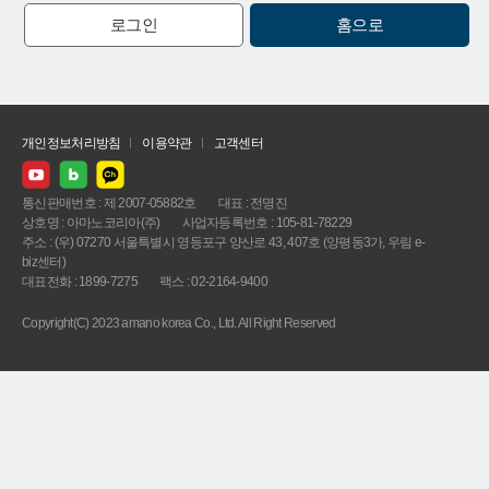
로그인
홈으로
개인정보처리방침
이용약관
고객센터
통신판매번호 : 제 2007-05882호
대표 : 전명진
상호명 : 아마노코리아(주)
사업자등록번호 : 105-81-78229
주소 : (우) 07270 서울특별시 영등포구 양산로 43, 407호 (양평동3가, 우림 e-
biz센터)
대표전화 : 1899-7275
팩스 : 02-2164-9400
Copyright(C) 2023 amano korea Co., Ltd. All Right Reserved