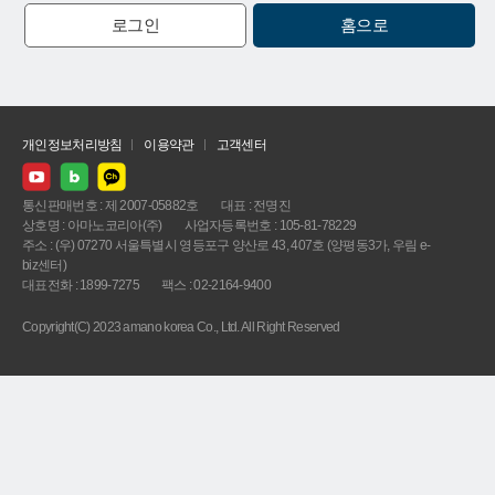
로그인
홈으로
개인정보처리방침
이용약관
고객센터
통신판매번호 : 제 2007-05882호
대표 : 전명진
상호명 : 아마노코리아(주)
사업자등록번호 : 105-81-78229
주소 : (우) 07270 서울특별시 영등포구 양산로 43, 407호 (양평동3가, 우림 e-
biz센터)
대표전화 : 1899-7275
팩스 : 02-2164-9400
Copyright(C) 2023 amano korea Co., Ltd. All Right Reserved