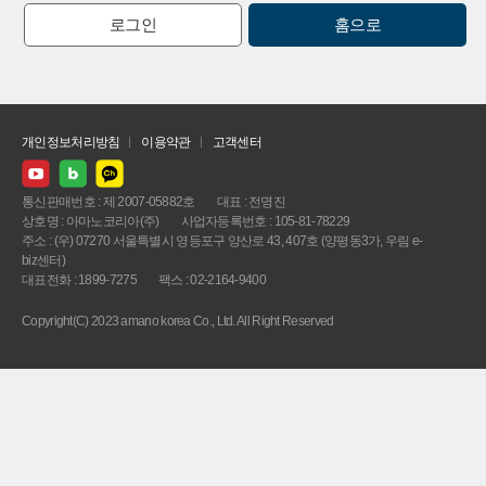
로그인
홈으로
개인정보처리방침
이용약관
고객센터
통신판매번호 : 제 2007-05882호
대표 : 전명진
상호명 : 아마노코리아(주)
사업자등록번호 : 105-81-78229
주소 : (우) 07270 서울특별시 영등포구 양산로 43, 407호 (양평동3가, 우림 e-
biz센터)
대표전화 : 1899-7275
팩스 : 02-2164-9400
Copyright(C) 2023 amano korea Co., Ltd. All Right Reserved