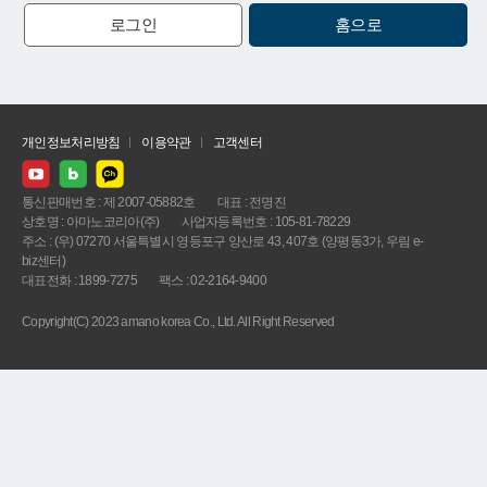
로그인
홈으로
개인정보처리방침
이용약관
고객센터
통신판매번호 : 제 2007-05882호
대표 : 전명진
상호명 : 아마노코리아(주)
사업자등록번호 : 105-81-78229
주소 : (우) 07270 서울특별시 영등포구 양산로 43, 407호 (양평동3가, 우림 e-
biz센터)
대표전화 : 1899-7275
팩스 : 02-2164-9400
Copyright(C) 2023 amano korea Co., Ltd. All Right Reserved