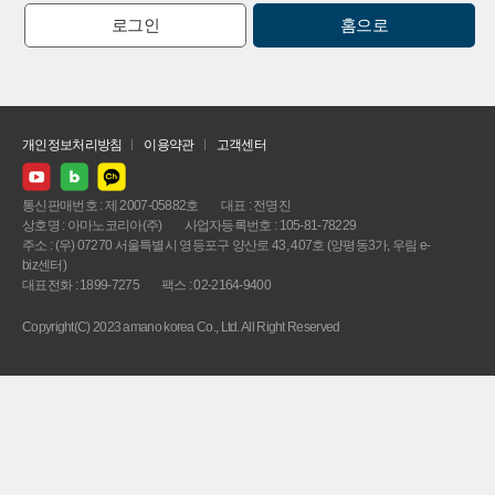
로그인
홈으로
개인정보처리방침
이용약관
고객센터
통신판매번호 : 제 2007-05882호
대표 : 전명진
상호명 : 아마노코리아(주)
사업자등록번호 : 105-81-78229
주소 : (우) 07270 서울특별시 영등포구 양산로 43, 407호 (양평동3가, 우림 e-
biz센터)
대표전화 : 1899-7275
팩스 : 02-2164-9400
Copyright(C) 2023 amano korea Co., Ltd. All Right Reserved