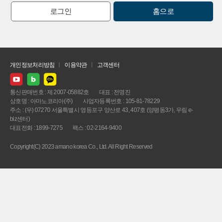
로그인
홈으로
개인정보처리방침
이용약관
고객센터
통신판매번호 : 제 2007-05882호
대표 : 전명진
상호명 : 아마노코리아(주)
사업자등록번호 : 105-81-78229
주소 : (우) 07270 서울특별시 영등포구 양산로 43, 407호 (양평동3가, 우림 e-
biz센터)
대표전화 : 1899-7275
팩스 : 02-2164-9400
Copyright(C) 2023 amano korea Co., Ltd. All Right Reserved