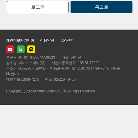
로그인
홈으로
개인정보처리방침
이용약관
고객센터
통신판매번호 : 제 2007-05882호
대표 : 전명진
상호명 : 아마노코리아(주)
사업자등록번호 : 105-81-78229
주소 : (우) 07270 서울특별시 영등포구 양산로 43, 407호 (양평동3가, 우림 e-
biz센터)
대표전화 : 1899-7275
팩스 : 02-2164-9400
Copyright(C) 2023 amano korea Co., Ltd. All Right Reserved