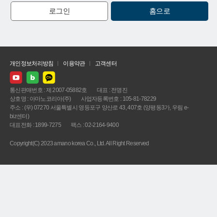
로그인
홈으로
개인정보처리방침
이용약관
고객센터
통신판매번호 : 제 2007-05882호
대표 : 전명진
상호명 : 아마노코리아(주)
사업자등록번호 : 105-81-78229
주소 : (우) 07270 서울특별시 영등포구 양산로 43, 407호 (양평동3가, 우림 e-
biz센터)
대표전화 : 1899-7275
팩스 : 02-2164-9400
Copyright(C) 2023 amano korea Co., Ltd. All Right Reserved