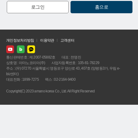
로그인
홈으로
개인정보처리방침
이용약관
고객센터
통신판매번호 : 제 2007-05882호
대표 : 전명진
상호명 : 아마노코리아(주)
사업자등록번호 : 105-81-78229
주소 : (우) 07270 서울특별시 영등포구 양산로 43, 407호 (양평동3가, 우림 e-
biz센터)
대표전화 : 1899-7275
팩스 : 02-2164-9400
Copyright(C) 2023 amano korea Co., Ltd. All Right Reserved