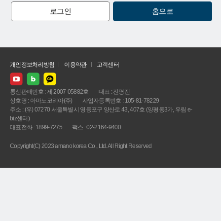
로그인
홈으로
개인정보처리방침
이용약관
고객센터
통신판매번호 : 제 2007-05882호
대표 : 전명진
상호명 : 아마노코리아(주)
사업자등록번호 : 105-81-78229
주소 : (우) 07270 서울특별시 영등포구 양산로 43, 407호 (양평동3가, 우림 e-
biz센터)
대표전화 : 1899-7275
팩스 : 02-2164-9400
Copyright(C) 2023 amano korea Co., Ltd. All Right Reserved