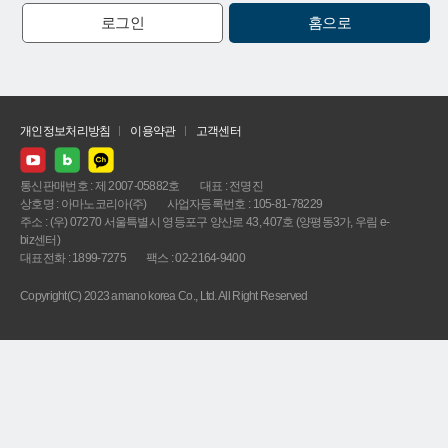
로그인
홈으로
개인정보처리방침
이용약관
고객센터
통신판매번호 : 제 2007-05882호
대표 : 전명진
상호명 : 아마노코리아(주)
사업자등록번호 : 105-81-78229
주소 : (우) 07270 서울특별시 영등포구 양산로 43, 407호 (양평동3가, 우림 e-
biz센터)
대표전화 : 1899-7275
팩스 : 02-2164-9400
Copyright(C) 2023 amano korea Co., Ltd. All Right Reserved