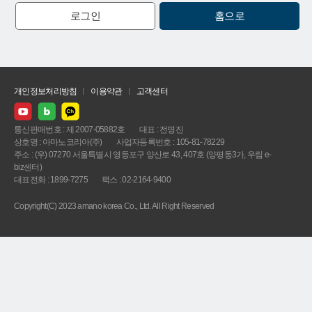
로그인
홈으로
개인정보처리방침
이용약관
고객센터
통신판매번호 : 제 2007-05882호
대표 : 전명진
상호명 : 아마노코리아(주)
사업자등록번호 : 105-81-78229
주소 : (우) 07270 서울특별시 영등포구 양산로 43, 407호 (양평동3가, 우림 e-
biz센터)
대표전화 : 1899-7275
팩스 : 02-2164-9400
Copyright(C) 2023 amano korea Co., Ltd. All Right Reserved