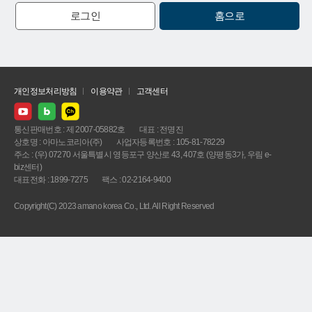
로그인
홈으로
개인정보처리방침
이용약관
고객센터
통신판매번호 : 제 2007-05882호
대표 : 전명진
상호명 : 아마노코리아(주)
사업자등록번호 : 105-81-78229
주소 : (우) 07270 서울특별시 영등포구 양산로 43, 407호 (양평동3가, 우림 e-
biz센터)
대표전화 : 1899-7275
팩스 : 02-2164-9400
Copyright(C) 2023 amano korea Co., Ltd. All Right Reserved