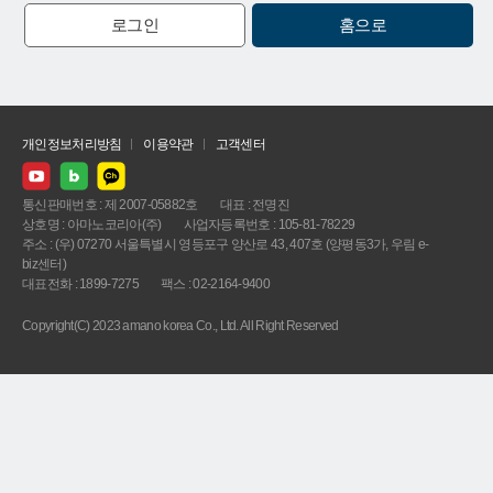
로그인
홈으로
개인정보처리방침
이용약관
고객센터
통신판매번호 : 제 2007-05882호
대표 : 전명진
상호명 : 아마노코리아(주)
사업자등록번호 : 105-81-78229
주소 : (우) 07270 서울특별시 영등포구 양산로 43, 407호 (양평동3가, 우림 e-
biz센터)
대표전화 : 1899-7275
팩스 : 02-2164-9400
Copyright(C) 2023 amano korea Co., Ltd. All Right Reserved