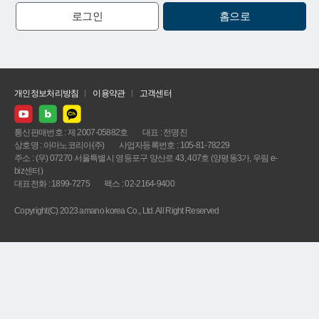
로그인
홈으로
개인정보처리방침
이용약관
고객센터
통신판매번호 : 제 2007-05882호
대표 : 전명진
상호명 : 아마노코리아(주)
사업자등록번호 : 105-81-78229
주소 : (우) 07270 서울특별시 영등포구 양산로 43, 407호 (양평동3가, 우림 e-
biz센터)
대표전화 : 1899-7275
팩스 : 02-2164-9400
Copyright(C) 2023 amano korea Co., Ltd. All Right Reserved