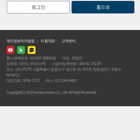
로그인
홈으로
개인정보처리방침
이용약관
고객센터
통신판매번호 : 제 2007-05882호
대표 : 전명진
상호명 : 아마노코리아(주)
사업자등록번호 : 105-81-78229
주소 : (우) 07270 서울특별시 영등포구 양산로 43, 407호 (양평동3가, 우림 e-
biz센터)
대표전화 : 1899-7275
팩스 : 02-2164-9400
Copyright(C) 2023 amano korea Co., Ltd. All Right Reserved