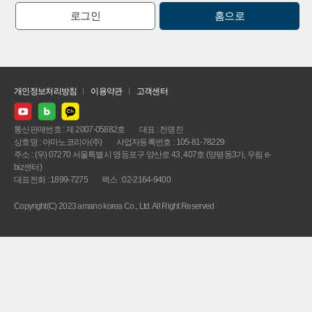
로그인
홈으로
개인정보처리방침
이용약관
고객센터
통신판매번호 : 제 2007-05882호
대표 : 전명진
상호명 : 아마노코리아(주)
사업자등록번호 : 105-81-78229
주소 : (우) 07270 서울특별시 영등포구 양산로 43, 407호 (양평동3가, 우림 e-
biz센터)
대표전화 : 1899-7275
팩스 : 02-2164-9400
Copyright(C) 2023 amano korea Co., Ltd. All Right Reserved