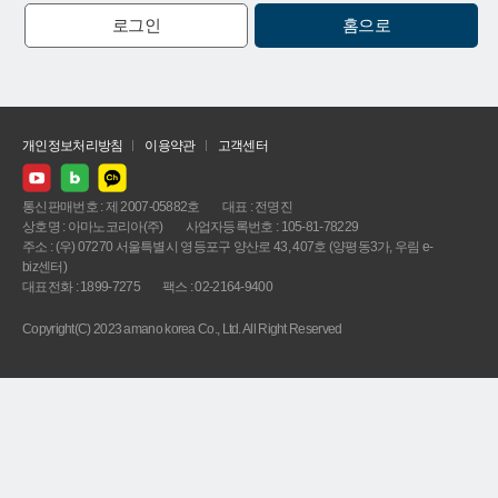
로그인
홈으로
개인정보처리방침
이용약관
고객센터
통신판매번호 : 제 2007-05882호
대표 : 전명진
상호명 : 아마노코리아(주)
사업자등록번호 : 105-81-78229
주소 : (우) 07270 서울특별시 영등포구 양산로 43, 407호 (양평동3가, 우림 e-
biz센터)
대표전화 : 1899-7275
팩스 : 02-2164-9400
Copyright(C) 2023 amano korea Co., Ltd. All Right Reserved