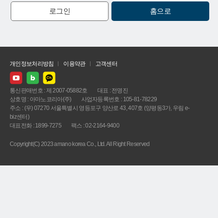
로그인
홈으로
개인정보처리방침
이용약관
고객센터
통신판매번호 : 제 2007-05882호
대표 : 전명진
상호명 : 아마노코리아(주)
사업자등록번호 : 105-81-78229
주소 : (우) 07270 서울특별시 영등포구 양산로 43, 407호 (양평동3가, 우림 e-
biz센터)
대표전화 : 1899-7275
팩스 : 02-2164-9400
Copyright(C) 2023 amano korea Co., Ltd. All Right Reserved