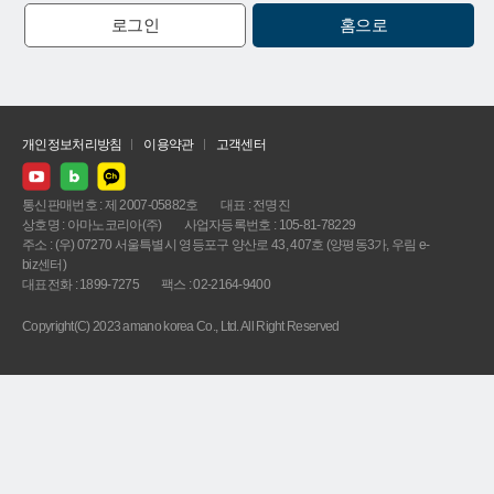
로그인
홈으로
개인정보처리방침
이용약관
고객센터
통신판매번호 : 제 2007-05882호
대표 : 전명진
상호명 : 아마노코리아(주)
사업자등록번호 : 105-81-78229
주소 : (우) 07270 서울특별시 영등포구 양산로 43, 407호 (양평동3가, 우림 e-
biz센터)
대표전화 : 1899-7275
팩스 : 02-2164-9400
Copyright(C) 2023 amano korea Co., Ltd. All Right Reserved