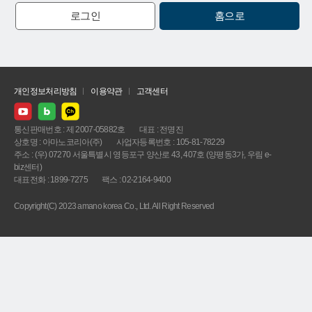
로그인
홈으로
개인정보처리방침
이용약관
고객센터
통신판매번호 : 제 2007-05882호
대표 : 전명진
상호명 : 아마노코리아(주)
사업자등록번호 : 105-81-78229
주소 : (우) 07270 서울특별시 영등포구 양산로 43, 407호 (양평동3가, 우림 e-
biz센터)
대표전화 : 1899-7275
팩스 : 02-2164-9400
Copyright(C) 2023 amano korea Co., Ltd. All Right Reserved