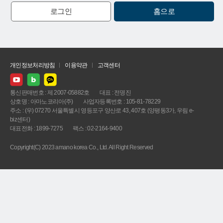
로그인
홈으로
개인정보처리방침
이용약관
고객센터
통신판매번호 : 제 2007-05882호
대표 : 전명진
상호명 : 아마노코리아(주)
사업자등록번호 : 105-81-78229
주소 : (우) 07270 서울특별시 영등포구 양산로 43, 407호 (양평동3가, 우림 e-
biz센터)
대표전화 : 1899-7275
팩스 : 02-2164-9400
Copyright(C) 2023 amano korea Co., Ltd. All Right Reserved