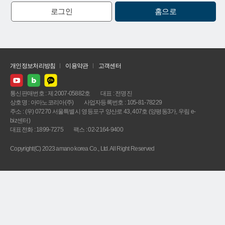
로그인
홈으로
개인정보처리방침
이용약관
고객센터
통신판매번호 : 제 2007-05882호
대표 : 전명진
상호명 : 아마노코리아(주)
사업자등록번호 : 105-81-78229
주소 : (우) 07270 서울특별시 영등포구 양산로 43, 407호 (양평동3가, 우림 e-
biz센터)
대표전화 : 1899-7275
팩스 : 02-2164-9400
Copyright(C) 2023 amano korea Co., Ltd. All Right Reserved