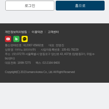
로그인
홈으로
개인정보처리방침
이용약관
고객센터
통신판매번호 : 제 2007-05882호
대표 : 전명진
상호명 : 아마노코리아(주)
사업자등록번호 : 105-81-78229
주소 : (우) 07270 서울특별시 영등포구 양산로 43, 407호 (양평동3가, 우림 e-
biz센터)
대표전화 : 1899-7275
팩스 : 02-2164-9400
Copyright(C) 2023 amano korea Co., Ltd. All Right Reserved