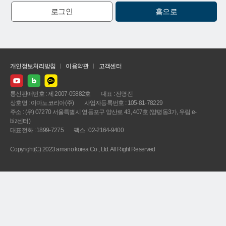
로그인
홈으로
개인정보처리방침
이용약관
고객센터
통신판매번호 : 제 2007-05882호
대표 : 전명진
상호명 : 아마노코리아(주)
사업자등록번호 : 105-81-78229
주소 : (우) 07270 서울특별시 영등포구 양산로 43, 407호 (양평동3가, 우림 e-
biz센터)
대표전화 : 1899-7275
팩스 : 02-2164-9400
Copyright(C) 2023 amano korea Co., Ltd. All Right Reserved