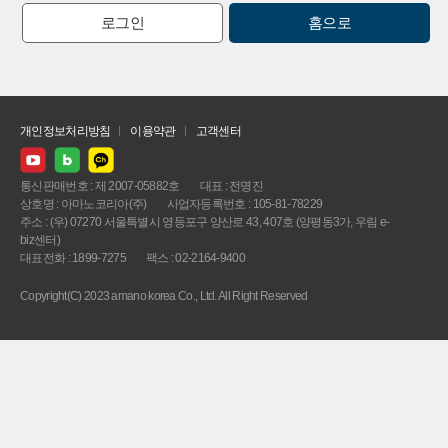
로그인
홈으로
개인정보처리방침
이용약관
고객센터
통신판매번호 : 제 2007-05882호
대표 : 전명진
상호명 : 아마노코리아(주)
사업자등록번호 : 105-81-78229
주소 : (우) 07270 서울특별시 영등포구 양산로 43, 407호 (양평동3가, 우림 e-
biz센터)
대표전화 : 1899-7275
팩스 : 02-2164-9400
Copyright(C) 2023 amano korea Co., Ltd. All Right Reserved