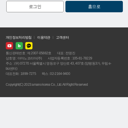
로그인
홈으로
개인정보처리방침
이용약관
고객센터
통신판매번호 : 제 2007-05882호
대표 : 전명진
상호명 : 아마노코리아(주)
사업자등록번호 : 105-81-78229
주소 : (우) 07270 서울특별시 영등포구 양산로 43, 407호 (양평동3가, 우림 e-
biz센터)
대표전화 : 1899-7275
팩스 : 02-2164-9400
Copyright(C) 2023 amano korea Co., Ltd. All Right Reserved