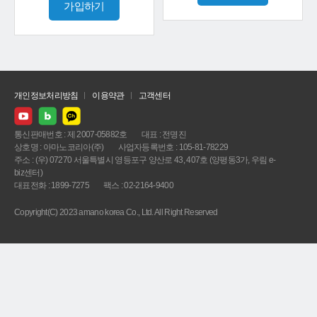
가입하기
개인정보처리방침
이용약관
고객센터
통신판매번호 : 제 2007-05882호
대표 : 전명진
상호명 : 아마노코리아(주)
사업자등록번호 : 105-81-78229
주소 : (우) 07270 서울특별시 영등포구 양산로 43, 407호 (양평동3가, 우림 e-
biz센터)
대표전화 : 1899-7275
팩스 : 02-2164-9400
Copyright(C) 2023 amano korea Co., Ltd. All Right Reserved