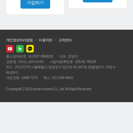
가입하기
개인정보처리방침
이용약관
고객센터
통신판매번호 : 제 2007-05882호
대표 : 전명진
상호명 : 아마노코리아(주)
사업자등록번호 : 105-81-78229
주소 : (우) 07270 서울특별시 영등포구 양산로 43, 407호 (양평동3가, 우림 e-
biz센터)
대표전화 : 1899-7275
팩스 : 02-2164-9400
Copyright(C) 2023 amano korea Co., Ltd. All Right Reserved