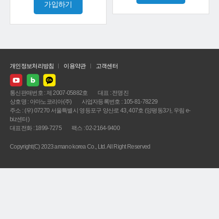
가입하기
개인정보처리방침
이용약관
고객센터
통신판매번호 : 제 2007-05882호
대표 : 전명진
상호명 : 아마노코리아(주)
사업자등록번호 : 105-81-78229
주소 : (우) 07270 서울특별시 영등포구 양산로 43, 407호 (양평동3가, 우림 e-
biz센터)
대표전화 : 1899-7275
팩스 : 02-2164-9400
Copyright(C) 2023 amano korea Co., Ltd. All Right Reserved