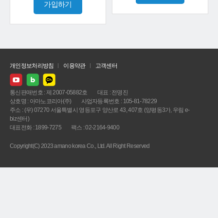
가입하기
개인정보처리방침
이용약관
고객센터
통신판매번호 : 제 2007-05882호
대표 : 전명진
상호명 : 아마노코리아(주)
사업자등록번호 : 105-81-78229
주소 : (우) 07270 서울특별시 영등포구 양산로 43, 407호 (양평동3가, 우림 e-
biz센터)
대표전화 : 1899-7275
팩스 : 02-2164-9400
Copyright(C) 2023 amano korea Co., Ltd. All Right Reserved