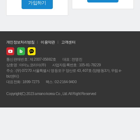
가입하기
개인정보처리방침
이용약관
고객센터
통신판매번호 : 제 2007-05882호
대표 : 전명진
상호명 : 아마노코리아(주)
사업자등록번호 : 105-81-78229
주소 : (우) 07270 서울특별시 영등포구 양산로 43, 407호 (양평동3가, 우림 e-
biz센터)
대표전화 : 1899-7275
팩스 : 02-2164-9400
Copyright(C) 2023 amano korea Co., Ltd. All Right Reserved