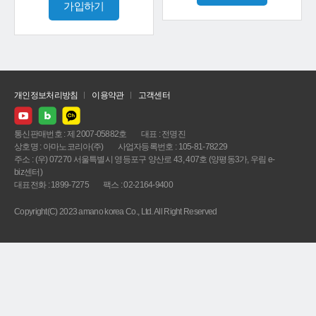
가입하기
개인정보처리방침
이용약관
고객센터
통신판매번호 : 제 2007-05882호
대표 : 전명진
상호명 : 아마노코리아(주)
사업자등록번호 : 105-81-78229
주소 : (우) 07270 서울특별시 영등포구 양산로 43, 407호 (양평동3가, 우림 e-
biz센터)
대표전화 : 1899-7275
팩스 : 02-2164-9400
Copyright(C) 2023 amano korea Co., Ltd. All Right Reserved