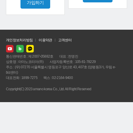
가입하기
개인정보처리방침
이용약관
고객센터
통신판매번호 : 제 2007-05882호
대표 : 전명진
상호명 : 아마노코리아(주)
사업자등록번호 : 105-81-78229
주소 : (우) 07270 서울특별시 영등포구 양산로 43, 407호 (양평동3가, 우림 e-
biz센터)
대표전화 : 1899-7275
팩스 : 02-2164-9400
Copyright(C) 2023 amano korea Co., Ltd. All Right Reserved