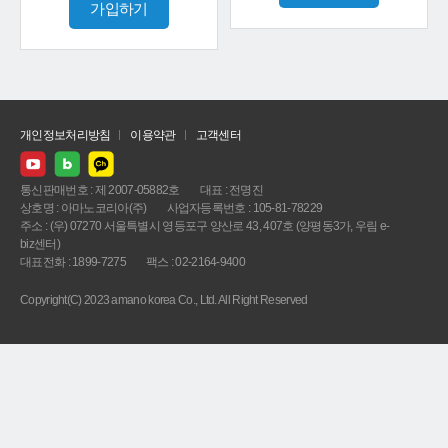
가입하기
개인정보처리방침
이용약관
고객센터
통신판매번호 : 제 2007-05882호
대표 : 전명진
상호명 : 아마노코리아(주)
사업자등록번호 : 105-81-78229
주소 : (우) 07270 서울특별시 영등포구 양산로 43, 407호 (양평동3가, 우림 e-
biz센터)
대표전화 : 1899-7275
팩스 : 02-2164-9400
Copyright(C) 2023 amano korea Co., Ltd. All Right Reserved