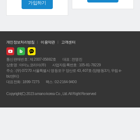
가입하기
개인정보처리방침
이용약관
고객센터
통신판매번호 : 제 2007-05882호
대표 : 전명진
상호명 : 아마노코리아(주)
사업자등록번호 : 105-81-78229
주소 : (우) 07270 서울특별시 영등포구 양산로 43, 407호 (양평동3가, 우림 e-
biz센터)
대표전화 : 1899-7275
팩스 : 02-2164-9400
Copyright(C) 2023 amano korea Co., Ltd. All Right Reserved