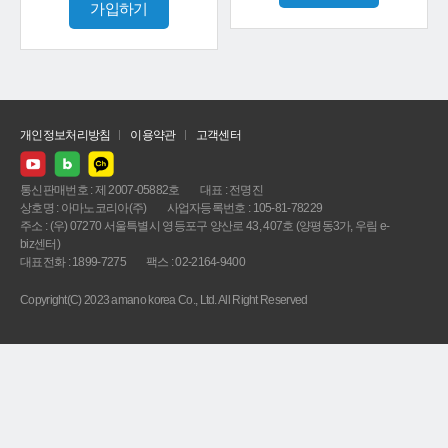
가입하기
개인정보처리방침
이용약관
고객센터
통신판매번호 : 제 2007-05882호
대표 : 전명진
상호명 : 아마노코리아(주)
사업자등록번호 : 105-81-78229
주소 : (우) 07270 서울특별시 영등포구 양산로 43, 407호 (양평동3가, 우림 e-
biz센터)
대표전화 : 1899-7275
팩스 : 02-2164-9400
Copyright(C) 2023 amano korea Co., Ltd. All Right Reserved