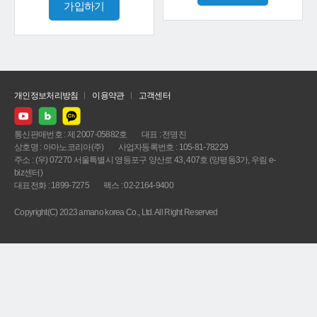
가입하기
개인정보처리방침
이용약관
고객센터
통신판매번호 : 제 2007-05882호
대표 : 전명진
상호명 : 아마노코리아(주)
사업자등록번호 : 105-81-78229
주소 : (우) 07270 서울특별시 영등포구 양산로 43, 407호 (양평동3가, 우림 e-
biz센터)
대표전화 : 1899-7275
팩스 : 02-2164-9400
Copyright(C) 2023 amano korea Co., Ltd. All Right Reserved