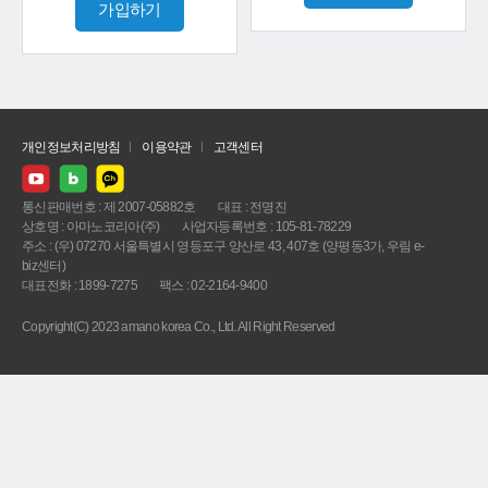
가입하기
개인정보처리방침
이용약관
고객센터
통신판매번호 : 제 2007-05882호
대표 : 전명진
상호명 : 아마노코리아(주)
사업자등록번호 : 105-81-78229
주소 : (우) 07270 서울특별시 영등포구 양산로 43, 407호 (양평동3가, 우림 e-
biz센터)
대표전화 : 1899-7275
팩스 : 02-2164-9400
Copyright(C) 2023 amano korea Co., Ltd. All Right Reserved