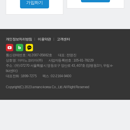
가입하기
개인정보처리방침
이용약관
고객센터
통신판매번호 : 제 2007-05882호
대표 : 전명진
상호명 : 아마노코리아(주)
사업자등록번호 : 105-81-78229
주소 : (우) 07270 서울특별시 영등포구 양산로 43, 407호 (양평동3가, 우림 e-
biz센터)
대표전화 : 1899-7275
팩스 : 02-2164-9400
Copyright(C) 2023 amano korea Co., Ltd. All Right Reserved