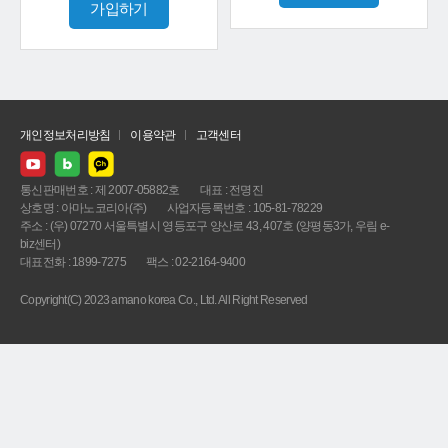
가입하기
개인정보처리방침
이용약관
고객센터
통신판매번호 : 제 2007-05882호
대표 : 전명진
상호명 : 아마노코리아(주)
사업자등록번호 : 105-81-78229
주소 : (우) 07270 서울특별시 영등포구 양산로 43, 407호 (양평동3가, 우림 e-
biz센터)
대표전화 : 1899-7275
팩스 : 02-2164-9400
Copyright(C) 2023 amano korea Co., Ltd. All Right Reserved