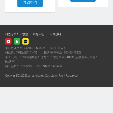
가입하기
개인정보처리방침
이용약관
고객센터
통신판매번호 : 제 2007-05882호
대표 : 전명진
상호명 : 아마노코리아(주)
사업자등록번호 : 105-81-78229
주소 : (우) 07270 서울특별시 영등포구 양산로 43, 407호 (양평동3가, 우림 e-
biz센터)
대표전화 : 1899-7275
팩스 : 02-2164-9400
Copyright(C) 2023 amano korea Co., Ltd. All Right Reserved