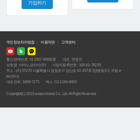
가입하기
개인정보처리방침
이용약관
고객센터
통신판매번호 : 제 2007-05882호
대표 : 전명진
상호명 : 아마노코리아(주)
사업자등록번호 : 105-81-78229
주소 : (우) 07270 서울특별시 영등포구 양산로 43, 407호 (양평동3가, 우림 e-
biz센터)
대표전화 : 1899-7275
팩스 : 02-2164-9400
Copyright(C) 2023 amano korea Co., Ltd. All Right Reserved