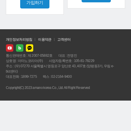
가입하기
개인정보처리방침
이용약관
고객센터
통신판매번호 : 제 2007-05882호
대표 : 전명진
상호명 : 아마노코리아(주)
사업자등록번호 : 105-81-78229
주소 : (우) 07270 서울특별시 영등포구 양산로 43, 407호 (양평동3가, 우림 e-
biz센터)
대표전화 : 1899-7275
팩스 : 02-2164-9400
Copyright(C) 2023 amano korea Co., Ltd. All Right Reserved