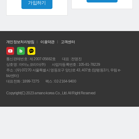
가입하기
개인정보처리방침
이용약관
고객센터
통신판매번호 : 제 2007-05882호
대표 : 전명진
상호명 : 아마노코리아(주)
사업자등록번호 : 105-81-78229
주소 : (우) 07270 서울특별시 영등포구 양산로 43, 407호 (양평동3가, 우림 e-
biz센터)
대표전화 : 1899-7275
팩스 : 02-2164-9400
Copyright(C) 2023 amano korea Co., Ltd. All Right Reserved