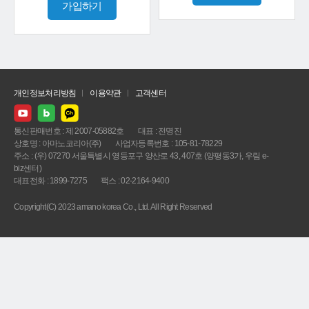
가입하기
개인정보처리방침
이용약관
고객센터
통신판매번호 : 제 2007-05882호
대표 : 전명진
상호명 : 아마노코리아(주)
사업자등록번호 : 105-81-78229
주소 : (우) 07270 서울특별시 영등포구 양산로 43, 407호 (양평동3가, 우림 e-
biz센터)
대표전화 : 1899-7275
팩스 : 02-2164-9400
Copyright(C) 2023 amano korea Co., Ltd. All Right Reserved