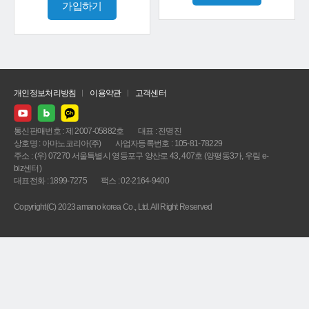
가입하기
개인정보처리방침
이용약관
고객센터
통신판매번호 : 제 2007-05882호
대표 : 전명진
상호명 : 아마노코리아(주)
사업자등록번호 : 105-81-78229
주소 : (우) 07270 서울특별시 영등포구 양산로 43, 407호 (양평동3가, 우림 e-
biz센터)
대표전화 : 1899-7275
팩스 : 02-2164-9400
Copyright(C) 2023 amano korea Co., Ltd. All Right Reserved